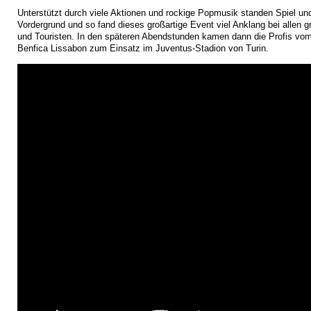
Unterstützt durch viele Aktionen und rockige Popmusik standen Spiel u
Vordergrund und so fand dieses großartige Event viel Anklang bei allen g
und Touristen. In den späteren Abendstunden kamen dann die Profis vo
Benfica Lissabon zum Einsatz im Juventus-Stadion von Turin.